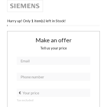
Hurry up! Only
1
item(s) left in Stock!
Make an offer
Tell us your price
€
Tax excluded