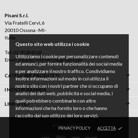
Pisani S.r.l.
Via Fratelli Cervi, 6
20010 Ossona -MI-
Italia
Questo sito web utilizza i cookie
Tel: 02 90384036
Utilizziamo i cookie per personalizzare contenuti
Email:
pisaniecommerce@gmail.com
ed annunci, per fornire funzionalità dei social media
e per analizzare il nostro traffico. Condividiamo

CATEGORIE PRODOTTI
inoltre informazioni sul modo in cui utilizza il
nostro sito con i nostri partner che si occupano di

I NOSTRI BRANDS
analisi dei dati web, pubblicità e social media, i
quali potrebbero combinarle con altre

LINK UTILI
informazioni che ha fornito loro o che hanno
raccolto dal suo utilizzo dei loro servizi.
© 2026 - PISANI S.r.l.
PRIVACY POLICY
ACCETTA
done