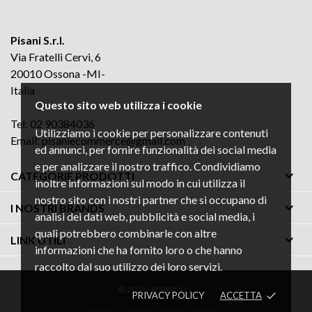
Pisani S.r.l.
Via Fratelli Cervi, 6
20010 Ossona -MI-
Italia
Questo sito web utilizza i cookie
Tel: 02 90384036
Utilizziamo i cookie per personalizzare contenuti
Email:
pisaniecommerce@gmail.com
ed annunci, per fornire funzionalità dei social media
e per analizzare il nostro traffico. Condividiamo

CATEGORIE PRODOTTI
inoltre informazioni sul modo in cui utilizza il
nostro sito con i nostri partner che si occupano di

I NOSTRI BRANDS
analisi dei dati web, pubblicità e social media, i
quali potrebbero combinarle con altre

LINK UTILI
informazioni che ha fornito loro o che hanno
raccolto dal suo utilizzo dei loro servizi.
© 2026 - PISANI S.r.l.
PRIVACY POLICY
ACCETTA
done