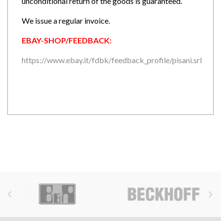
unconditional return of the goods is guaranteed.
We issue a regular invoice.
EBAY-SHOP/FEEDBACK:
https://www.ebay.it/fdbk/feedback_profile/pisani.srl

