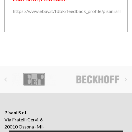
https://www.ebay.it/fdbk/feedback_profile/pisani.srl


Pisani S.r.l.
Via Fratelli Cervi, 6
20010 Ossona -MI-