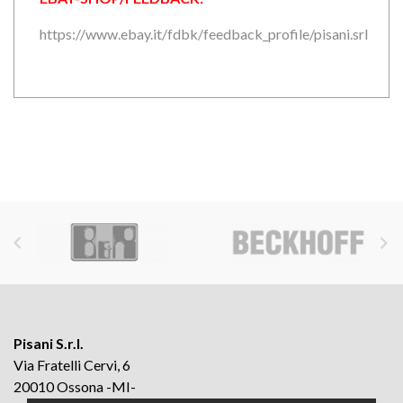
https://www.ebay.it/fdbk/feedback_profile/pisani.srl


Pisani S.r.l.
Via Fratelli Cervi, 6
20010 Ossona -MI-